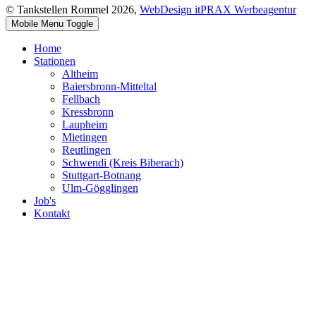
© Tankstellen Rommel 2026,
WebDesign itPRAX Werbeagentur
Mobile Menu Toggle
Home
Stationen
Altheim
Baiersbronn-Mitteltal
Fellbach
Kressbronn
Laupheim
Mietingen
Reutlingen
Schwendi (Kreis Biberach)
Stuttgart-Botnang
Ulm-Gögglingen
Job's
Kontakt