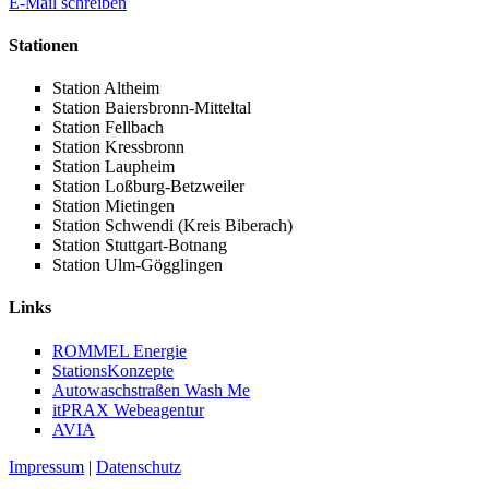
E-Mail schreiben
Stationen
Station Altheim
Station Baiersbronn-Mitteltal
Station Fellbach
Station Kressbronn
Station Laupheim
Station Loßburg-Betzweiler
Station Mietingen
Station Schwendi (Kreis Biberach)
Station Stuttgart-Botnang
Station Ulm-Gögglingen
Links
ROMMEL Energie
StationsKonzepte
Autowaschstraßen Wash Me
itPRAX Webeagentur
AVIA
Impressum
|
Datenschutz