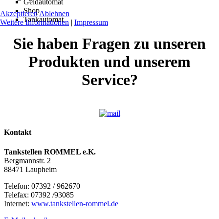
Geldautomat
Shop
Akzeptieren
Ablehnen
Tankautomat
Weitere Informationen
|
Impressum
Sie haben Fragen zu unseren
Produkten und unserem
Service?
Kontakt
Tankstellen ROMMEL e.K.
Bergmannstr. 2
88471 Laupheim
Telefon: 07392 / 962670
Telefax: 07392 /93085
Internet:
www.tankstellen-rommel.de