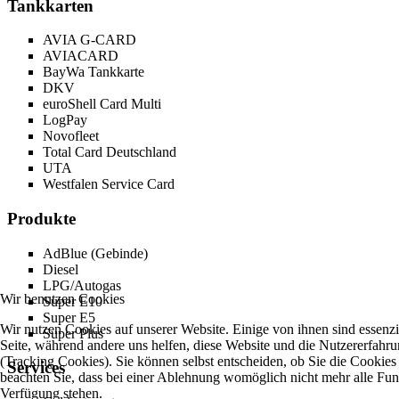
Tankkarten
AVIA G-CARD
AVIACARD
BayWa Tankkarte
DKV
euroShell Card Multi
LogPay
Novofleet
Total Card Deutschland
UTA
Westfalen Service Card
Produkte
AdBlue (Gebinde)
Diesel
LPG/Autogas
Wir benutzen Cookies
Super E10
Super E5
Wir nutzen Cookies auf unserer Website. Einige von ihnen sind essenzie
Super Plus
Seite, während andere uns helfen, diese Website und die Nutzererfahr
(Tracking Cookies). Sie können selbst entscheiden, ob Sie die Cookies
Services
beachten Sie, dass bei einer Ablehnung womöglich nicht mehr alle Funkt
Verfügung stehen.