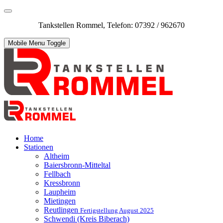
Tankstellen Rommel, Telefon: 07392 / 962670
Mobile Menu Toggle
Home
Stationen
Altheim
Baiersbronn-Mitteltal
Fellbach
Kressbronn
Laupheim
Mietingen
Reutlingen
Fertigstellung August 2025
Schwendi (Kreis Biberach)