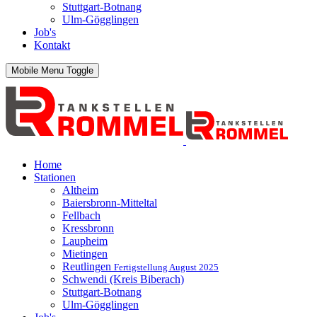
Stuttgart-Botnang
Ulm-Gögglingen
Job's
Kontakt
Mobile Menu Toggle
Home
Stationen
Altheim
Baiersbronn-Mitteltal
Fellbach
Kressbronn
Laupheim
Mietingen
Reutlingen
Fertigstellung August 2025
Schwendi (Kreis Biberach)
Stuttgart-Botnang
Ulm-Gögglingen